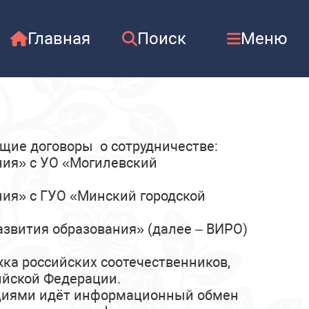
Главная
Поиск
Меню
еннолетними иностранными гражданами
О
разования
щие договоры о сотрудничестве:
ания» с УО «Могилевский
ния» с ГУО «Минский городской
развития образования» (далее – ВИРО)
ка российских соотечественников,
ийской Федерации.
ациями идёт информационный обмен