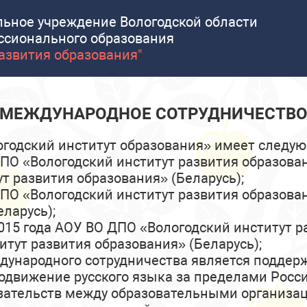
льное учреждение Вологодской области
Аттестация
ссионального образования
Антикоррупция
развития образования"
Работа с несоверш
МЕЖДУНАРОДНОЕ СОТРУДНИЧЕСТВ
Календарь
Год дошкольного об
годский институт образования» имеет следую
 ДПО «Вологодский институт развития образов
т развития образования» (Беларусь);
 ДПО «Вологодский институт развития образова
ларусь);
.2015 года АОУ ВО ДПО «Вологодский институт 
итут развития образования» (Беларусь);
народного сотрудничества является поддерж
одвижение русского языка за пределами Росс
язательств между образовательными организ