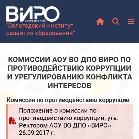
Сведения о доходах, расходах, об
имуществе и обязательствах
имущественного характера
"Вологодский институт
Формы документов, связанных с
развития образования"
противодействием коррупции, для
заполнения
КОМИССИИ АОУ ВО ДПО ВИРО ПО
Работа с несовершеннолетними
иностранными гражданами
ПРОТИВОДЕЙСТВИЮ КОРРУПЦИИ
И УРЕГУЛИРОВАНИЮ КОНФЛИКТА
Календарь
ИНТЕРЕСОВ
Год дошкольного образования
Комиссия по противодействию коррупции
Положение о комиссии по
противодействию коррупции, утв.
Ректором АОУ ВО ДПО «ВИРО»
26.09.2017 г.