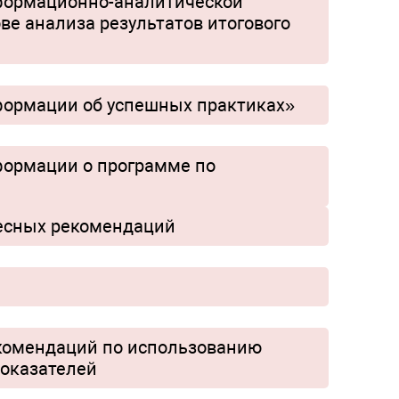
нформационно-аналитической
ве анализа результатов итогового
формации об успешных практиках»
формации о программе по
ресных рекомендаций
екомендаций по использованию
показателей