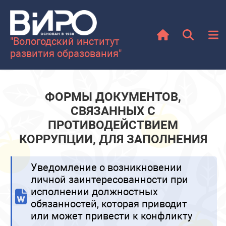
повышения квалификации
Сведения о доходах, расходах, об
"Вологодский институт
имуществе и обязательствах
развития образования"
имущественного характера
Формы документов, связанных с
противодействием коррупции, для
ФОРМЫ ДОКУМЕНТОВ,
заполнения
СВЯЗАННЫХ С
Работа с несовершеннолетними
ПРОТИВОДЕЙСТВИЕМ
иностранными гражданами
КОРРУПЦИИ, ДЛЯ ЗАПОЛНЕНИЯ
Календарь
Уведомление о возникновении
Год дошкольного образования
личной заинтересованности при
исполнении должностных
обязанностей, которая приводит
или может привести к конфликту