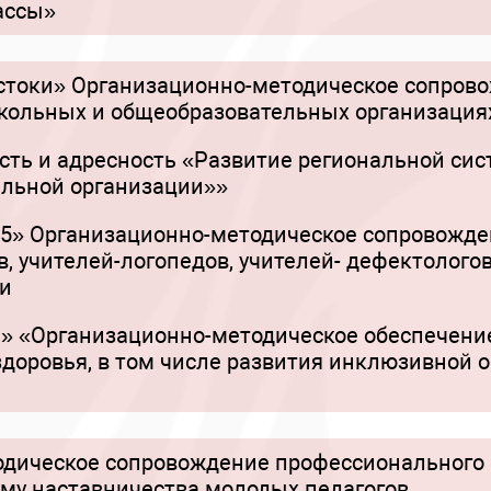
ассы»
стоки» Организационно-методическое сопров
кольных и общеобразовательных организация
сть и адресность «Развитие региональной си
ельной организации»»
5» Организационно-методическое сопровожден
в, учителей-логопедов, учителей- дефектолого
ти
З» «Организационно-методическое обеспечение
оровья, в том числе развития инклюзивной о
дическое сопровождение профессионального 
тему наставничества молодых педагогов,