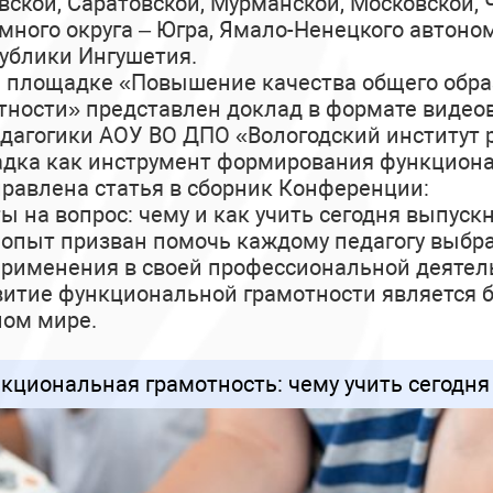
вской, Саратовской, Мурманской, Московской, 
ного округа – Югра, Ямало-Ненецкого автоном
публики Ингушетия.
й площадке «Повышение качества общего обра
тности» представлен доклад в формате виде
дагогики АОУ ВО ДПО «Вологодский институт р
дка как инструмент формирования функциона
правлена статья в сборник Конференции:
 на вопрос: чему и как учить сегодня выпускн
пыт призван помочь каждому педагогу выбр
рименения в своей профессиональной деятел
витие функциональной грамотности является 
ном мире.
циональная грамотность: чему учить сегодня 