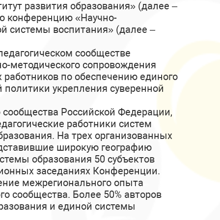
тут развития образования» (далее –
ую конференцию «Научно-
й системы воспитания» (далее –
педагогическом сообществе
но-методического сопровождения
х работников по обеспечению единого
й политики укрепления суверенной
о сообщества Российской Федерации,
едагогические работники систем
бразования. На трех организованных
едставившие широкую географию
стемы образования 50 субъектов
ционных заседаниях Конференции.
нение межрегионального опыта
го сообщества. Более 50% авторов
разования и единой системы