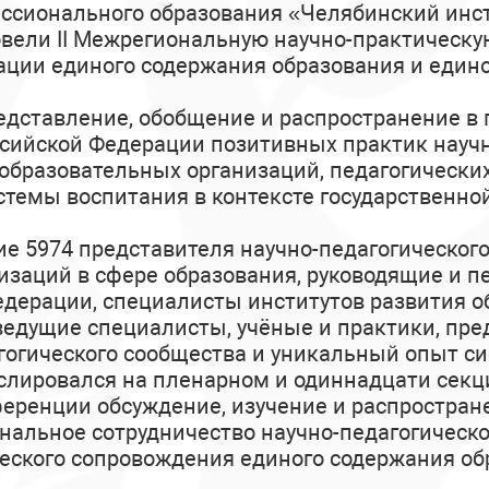
сионального образования «Челябинский инсти
вели II Межрегиональную научно-практическ
ции единого содержания образования и едино
дставление, обобщение и распространение в 
ссийской Федерации позитивных практик науч
образовательных организаций, педагогически
стемы воспитания в контексте государственно
ие 5974 представителя научно-педагогическог
заций в сфере образования, руководящие и п
едерации, специалисты институтов развития о
едущие специалисты, учёные и практики, пр
гогического сообщества и уникальный опыт си
слировался на пленарном и одиннадцати сек
еренции обсуждение, изучение и распростра
альное сотрудничество научно-педагогическо
еского сопровождения единого содержания об