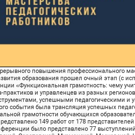
прерывного повышения профессионального мас
развития образования прошел очный этап (с 
нции «Функциональная грамотность: чему учит
в-практиков и управленцев из разных регионо
струментами, успешными педагогическими и 
ого события была трансляция успешных педаг
альной грамотности обучающихся образовате
редставлено 149 работ от 178 представителей
нференции было представлено 77 выступлений 